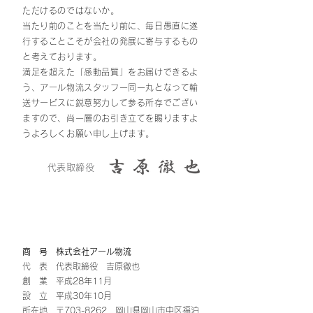
ただけるのではないか。
当たり前のことを当たり前に、毎日愚直に遂
行することこそが会社の発展に寄与するもの
と考えております。
満足を超えた「感動品質」をお届けできるよ
う、アール物流スタッフ一同一丸となって輸
送サービスに鋭意努力して参る所存でござい
ますので、尚一層のお引き立てを賜りますよ
うよろしくお願い申し上げます。
​代表取締役
沿 革
商 号 株式会社アール物流
代 表 代表取締役 吉原徹也
創 業 平成28年11月
設 立 平成30年10月
所在地 〒703-8262 岡山県岡山市中区福泊