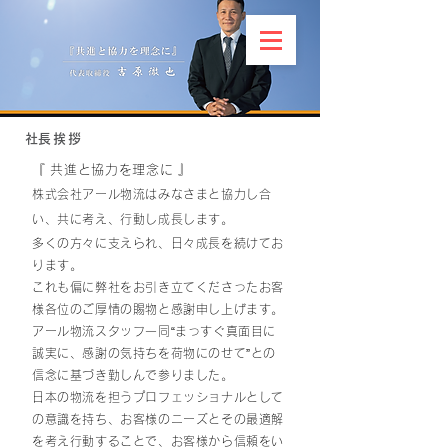
​社長挨拶
『 共進と協力を理念に 』
株式会社アール物流はみなさまと協力し合
い、共に考え、行動し成長します。
多くの方々に支えられ、日々成長を続けてお
ります。
これも偏に弊社をお引き立てくださったお客
様各位のご厚情の賜物と感謝申し上げます。
アール物流スタッフ一同“まっすぐ真面目に
誠実に、感謝の気持ちを荷物にのせて”との
信念に基づき勤しんで参りました。
日本の物流を担うプロフェッショナルとして
の意識を持ち、お客様のニーズとその最適解
を考え行動することで、お客様から信頼をい